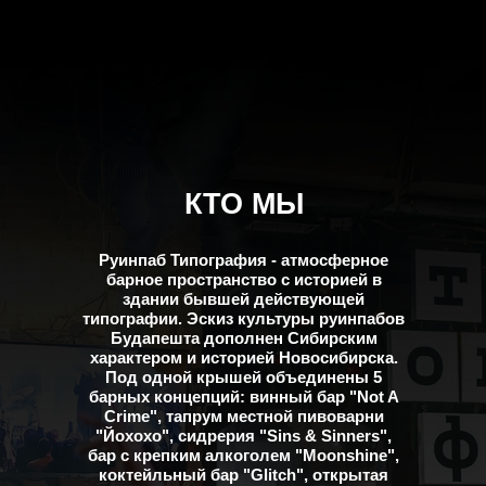
КТО МЫ
Руинпаб Типография - атмосферное
барное пространство с историей в
здании бывшей действующей
типографии. Эскиз культуры руинпабов
Будапешта дополнен Сибирским
характером и историей Новосибирска.
Под одной крышей объединены 5
барных концепций: винный бар "Not A
Crime", тапрум местной пивоварни
"Йохохо", сидрерия "Sins & Sinners",
бар с крепким алкоголем "Moonshine",
коктейльный бар "Glitch", открытая