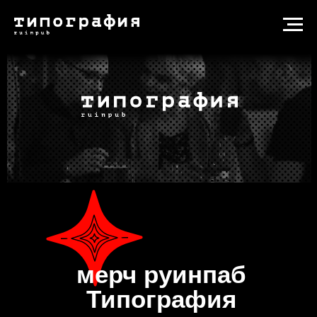
мерч руинпаб
Типография