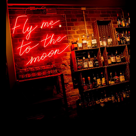
А ЕСЛИ ТЫ
ВСТРЕЧАЕШЬ НОВЫЙ
ГОД ДОМА,
ПРИХОДИ НОЧЬЮ
с 01:00
вход 2000 руб.-
МУЗЫКА: DJ
KOKOS
забронировать билет