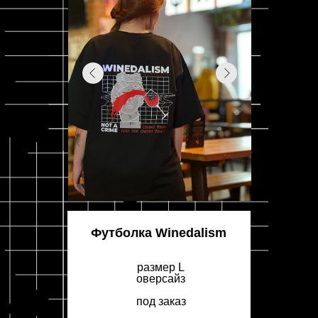
Футболка Winedalism
размер L
оверсайз
под заказ